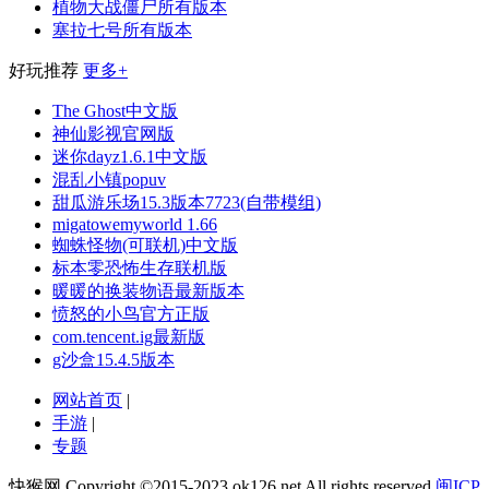
植物大战僵尸所有版本
塞拉七号所有版本
好玩推荐
更多+
The Ghost中文版
神仙影视官网版
迷你dayz1.6.1中文版
混乱小镇popuv
甜瓜游乐场15.3版本7723(自带模组)
migatowemyworld 1.66
蜘蛛怪物(可联机)中文版
标本零恐怖生存联机版
暖暖的换装物语最新版本
愤怒的小鸟官方正版
com.tencent.ig最新版
g沙盒15.4.5版本
网站首页
|
手游
|
专题
快猴网 Copyright ©2015-2023 ok126.net All rights reserved
闽ICP