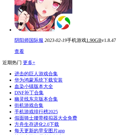
阴阳师国际服
2023-02-19
手机游戏
1.90GB
v1.8.47
查看
近期热门
更多+
进击的巨人游戏合集
华为鸿蒙系统下载安装
血染小镇版本大全
DNF补丁合集
幽灵线东京版本合集
街机游戏合集
手机游戏排行榜2025
假面骑士腰带模拟器大全免费
方舟生存进化2.0下载
每天更新的早安图片app