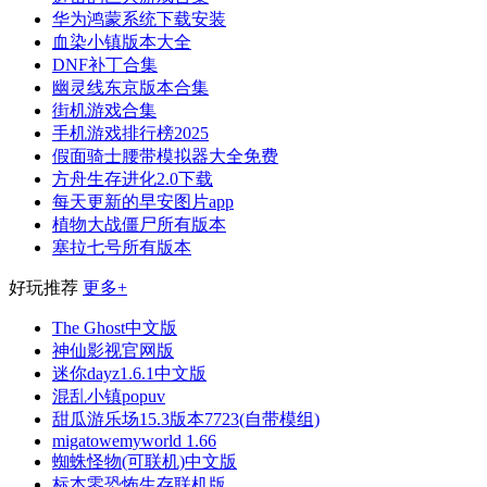
华为鸿蒙系统下载安装
血染小镇版本大全
DNF补丁合集
幽灵线东京版本合集
街机游戏合集
手机游戏排行榜2025
假面骑士腰带模拟器大全免费
方舟生存进化2.0下载
每天更新的早安图片app
植物大战僵尸所有版本
塞拉七号所有版本
好玩推荐
更多+
The Ghost中文版
神仙影视官网版
迷你dayz1.6.1中文版
混乱小镇popuv
甜瓜游乐场15.3版本7723(自带模组)
migatowemyworld 1.66
蜘蛛怪物(可联机)中文版
标本零恐怖生存联机版