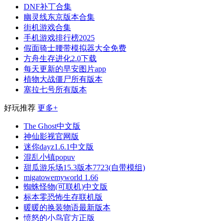
DNF补丁合集
幽灵线东京版本合集
街机游戏合集
手机游戏排行榜2025
假面骑士腰带模拟器大全免费
方舟生存进化2.0下载
每天更新的早安图片app
植物大战僵尸所有版本
塞拉七号所有版本
好玩推荐
更多+
The Ghost中文版
神仙影视官网版
迷你dayz1.6.1中文版
混乱小镇popuv
甜瓜游乐场15.3版本7723(自带模组)
migatowemyworld 1.66
蜘蛛怪物(可联机)中文版
标本零恐怖生存联机版
暖暖的换装物语最新版本
愤怒的小鸟官方正版