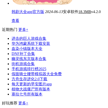
韩剧大全app官方版
2024-06-13
安卓软件
18.3MB
v4.2.0
查看
近期热门
更多+
进击的巨人游戏合集
华为鸿蒙系统下载安装
血染小镇版本大全
DNF补丁合集
幽灵线东京版本合集
街机游戏合集
手机游戏排行榜2025
假面骑士腰带模拟器大全免费
方舟生存进化2.0下载
每天更新的早安图片app
植物大战僵尸所有版本
塞拉七号所有版本
好玩推荐
更多+