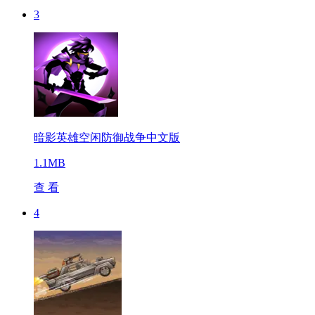
3
暗影英雄空闲防御战争中文版
1.1MB
查 看
4