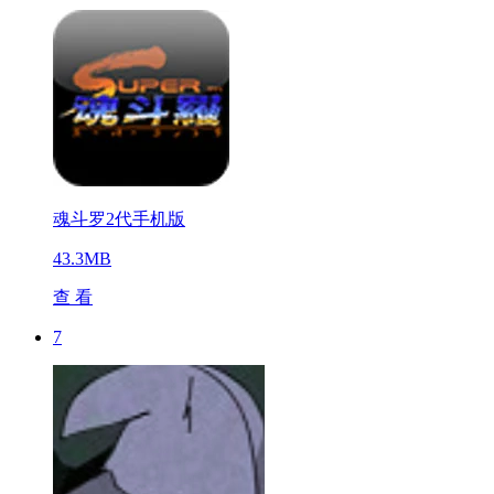
魂斗罗2代手机版
43.3MB
查 看
7