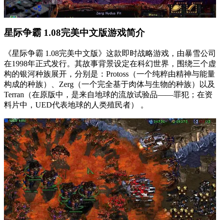
星际争霸 1.08完美中文版游戏简介
《星际争霸 1.08完美中文版》这款即时战略游戏，由暴雪公司
在1998年正式发行。其故事背景设定在科幻世界，围绕三个虚
构的银河种族展开，分别是：Protoss（一个纯粹由精神与能量
构成的种族）、Zerg（一个完全基于肉体与生物的种族）以及
Terran（在原版中，是来自地球的流放试验品——罪犯；在资
料片中，UED代表地球的人类殖民者） 。