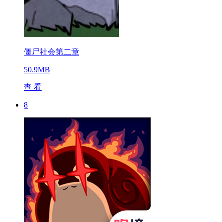
僵尸社会第二章
50.9MB
查 看
8