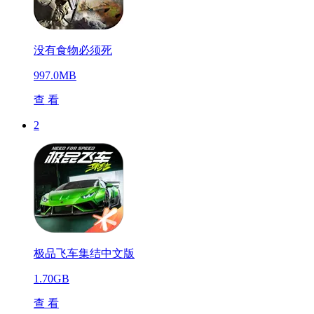
没有食物必须死
997.0MB
查 看
2
极品飞车集结中文版
1.70GB
查 看