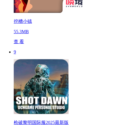
挖槽小镇
55.3MB
查 看
9
枪破黎明国际服2025最新版